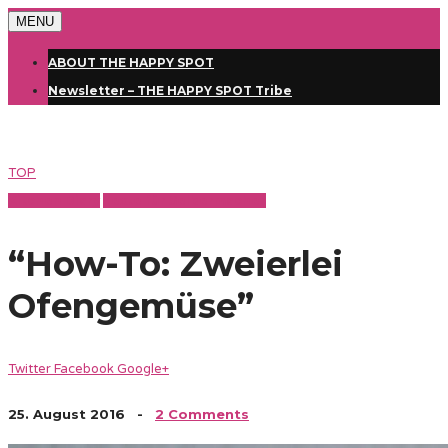
MENU
ABOUT THE HAPPY SPOT
Newsletter – THE HAPPY SPOT Tribe
TOP
Kitchen Diary
Texte für Selbermacher
“How-To: Zweierlei
Ofengemüse”
Twitter
Facebook
Google+
25. August 2016
-
2 Comments