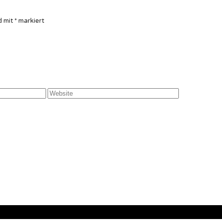
d mit
*
markiert