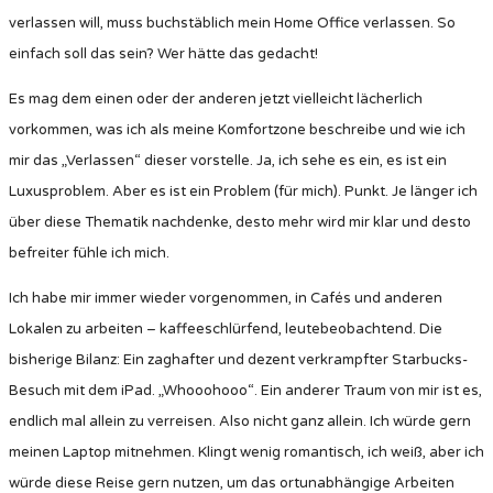
verlassen will, muss buchstäblich mein Home Office verlassen. So
einfach soll das sein? Wer hätte das gedacht!
Es mag dem einen oder der anderen jetzt vielleicht lächerlich
vorkommen, was ich als meine Komfortzone beschreibe und wie ich
mir das „Verlassen“ dieser vorstelle. Ja, ich sehe es ein, es ist ein
Luxusproblem. Aber es ist ein Problem (für mich). Punkt. Je länger ich
über diese Thematik nachdenke, desto mehr wird mir klar und desto
befreiter fühle ich mich.
Ich habe mir immer wieder vorgenommen, in Cafés und anderen
Lokalen zu arbeiten – kaffeeschlürfend, leutebeobachtend. Die
bisherige Bilanz: Ein zaghafter und dezent verkrampfter Starbucks-
Besuch mit dem iPad. „Whooohooo“. Ein anderer Traum von mir ist es,
endlich mal allein zu verreisen. Also nicht ganz allein. Ich würde gern
meinen Laptop mitnehmen. Klingt wenig romantisch, ich weiß, aber ich
würde diese Reise gern nutzen, um das ortunabhängige Arbeiten