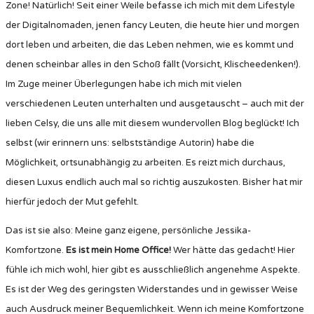
Zone! Natürlich! Seit einer Weile befasse ich mich mit dem Lifestyle
der Digitalnomaden, jenen fancy Leuten, die heute hier und morgen
dort leben und arbeiten, die das Leben nehmen, wie es kommt und
denen scheinbar alles in den Schoß fällt (Vorsicht, Klischeedenken!).
Im Zuge meiner Überlegungen habe ich mich mit vielen
verschiedenen Leuten unterhalten und ausgetauscht – auch mit der
lieben Celsy, die uns alle mit diesem wundervollen Blog beglückt! Ich
selbst (wir erinnern uns: selbstständige Autorin) habe die
Möglichkeit, ortsunabhängig zu arbeiten. Es reizt mich durchaus,
diesen Luxus endlich auch mal so richtig auszukosten. Bisher hat mir
hierfür jedoch der Mut gefehlt.
Das ist sie also: Meine ganz eigene, persönliche Jessika-
Komfortzone.
Es ist mein Home Office!
Wer hätte das gedacht! Hier
fühle ich mich wohl, hier gibt es ausschließlich angenehme Aspekte.
Es ist der Weg des geringsten Widerstandes und in gewisser Weise
auch Ausdruck meiner Bequemlichkeit. Wenn ich meine Komfortzone