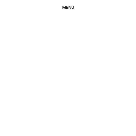
MENU
Leben mit Kind
“Abstillen – großes Baby, (zu) großer
Hunger”
17. Dezember 2017
-
None