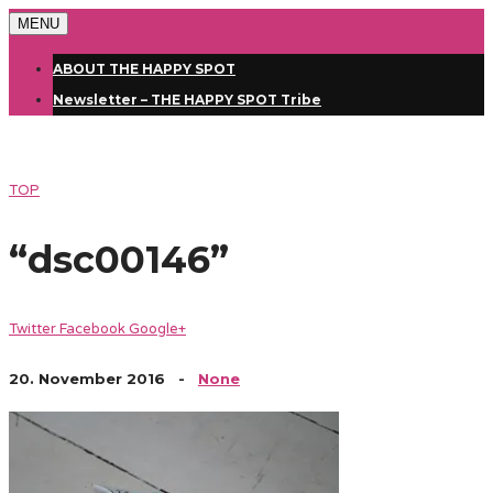
MENU
ABOUT THE HAPPY SPOT
Newsletter – THE HAPPY SPOT Tribe
TOP
“dsc00146”
Twitter
Facebook
Google+
20. November 2016
-
None