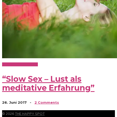
Lust & Leidenschaft
“Slow Sex – Lust als
meditative Erfahrung”
26. Juni 2017
-
2 Comments
© 2026
THE HAPPY SPOT